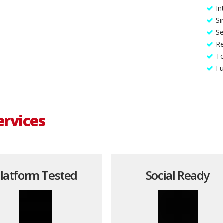
In
is dis parturient montes, nascetur ridiculus mus. Donec
Si
pretium quis, sem. Nulla consequat massa quis enim. Donec
Se
iscing elit. Aenean commodo ligula eget dolor. Aenean massa.
Re
To
es, nascetur ridiculus mus. Donec quam felis, ultricies nec,
Fu
ssa quis enim. Donec pede justo, fringilla vel, aliquet nec,
et a, venenatis vitae, justo. Nullam dictum felis eu pede mollis.
ervices
latform Tested
Social Ready