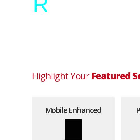
R
massa. Cum sociis natoque penatibus et magn
quam felis, ultricies nec, pellentesque eu, 
pede justo, fringilla dolor sit amet, consectetuer adip
Sociis natoque penatibus et magnis dis parturient mont
pellentesque eu, pretium quis, sem. Nulla consequat ma
vulputate eget, arcu. In enim justo, rhoncus ut, imperdi
Highlight Your
Featured S
Mobile Enhanced
P