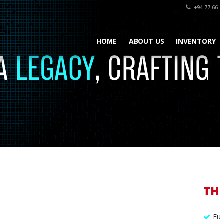
+94 77 66 
HOME
ABOUT US
INVENTORY
TH
Fu
piscing elit. Aenean commodo ligula eget dolor. Aenean