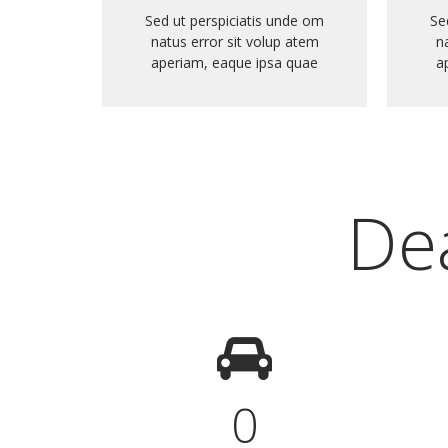
Sed ut perspiciatis unde om
Se
natus error sit volup atem
n
aperiam, eaque ipsa quae
a
Dea
0