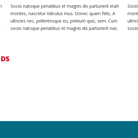
h
Sociis natoque penatibus et magnis dis parturient etah
Socii
montes, nascetur ridiculus mus. Donec quam felis, A
monte
m
ultricies nec, pellentesque eu, pretium quis, sem. Cum
ultri
.
sociis natoque penatibus et magnis dis parturient nas.
socii
NDS