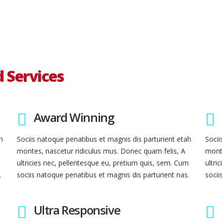
Amount Sold
Customer Satisfaction
d Services
Award Winning
h
Sociis natoque penatibus et magnis dis parturient etah
Socii
montes, nascetur ridiculus mus. Donec quam felis, A
monte
m
ultricies nec, pellentesque eu, pretium quis, sem. Cum
ultri
.
sociis natoque penatibus et magnis dis parturient nas.
socii
Ultra Responsive