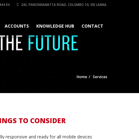
444 84
243, PANCHIKAWATTA ROAD, COLOMBO 10, SRI LANKA.
ACCOUNTS
KNOWLEDGE HUB
CONTACT
Home
Services
INGS TO CONSIDER
lly responsive and ready for all mobile devices